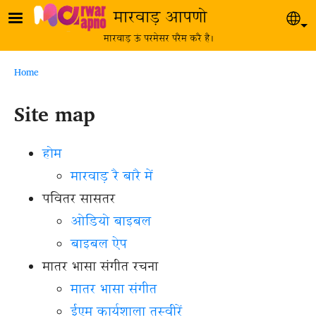
Skip to main content
मारवाड़ आपणो
Sel
मारवाड़ ऊं परमेसर परैम करै है।
Breadcrumb
Home
Site map
होम
मारवाड़ रै बारै में
पवितर सासतर
ओडियो बाइबल
बाइबल ऐप
मातर भासा संगीत रचना
मातर भासा संगीत
ईएम कार्यशाला तस्वीरें