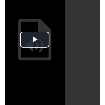
मरकुस_015
मरकुस_016