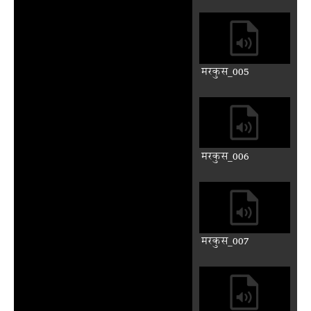
Previous
Next
Auto advance
मरकुस रौ लिख्योडौ सुभ संदेस
मरकुस_001
मरकुस_002