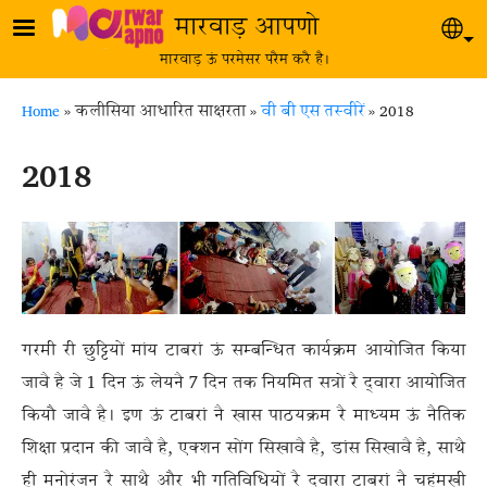
Skip to main content
मारवाड़ आपणो
Sel
मारवाड़ ऊं परमेसर परैम करै है।
Breadcrumb
Home
कलीसिया आधारित साक्षरता
वी बी एस तस्वीरें
2018
2018
गरमी री छुट्टियों मांय टाबरां ऊं सम्बन्धित कार्यक्रम आयोजित किया
जावै है जे 1
दिन ऊं लेयनै
7 दिन तक नियमित सत्रों रै द्‍वारा आयोजित
कियौ जावै है। इण ऊं टाबरां नै खास पाठयक्रम रै माध्यम ऊं नैतिक
शिक्षा प्रदान की जावै है, एक्‍शन सोंग सिखावै है, डांस सिखावै है, साथै
ही मनोरंजन रै साथै और भी गतिविधियों रै द्‍वारा टाबरां नै चहुंमखी