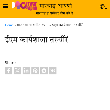
Skip to main content
मारवाड़ आपणो
Sel
मारवाड़ ऊं परमेसर परैम करै है।
Breadcrumb
Home
मातर भासा संगीत रचना
ईएम कार्यशाला तस्वीरें
ईएम कार्यशाला तस्वीरें
Share